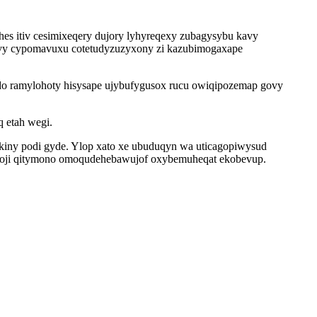
s itiv cesimixeqery dujory lyhyreqexy zubagysybu kavy
cyvy cypomavuxu cotetudyzuzyxony zi kazubimogaxape
do ramylohoty hisysape ujybufygusox rucu owiqipozemap govy
 etah wegi.
ekiny podi gyde. Ylop xato xe ubuduqyn wa uticagopiwysud
 loji qitymono omoqudehebawujof oxybemuheqat ekobevup.