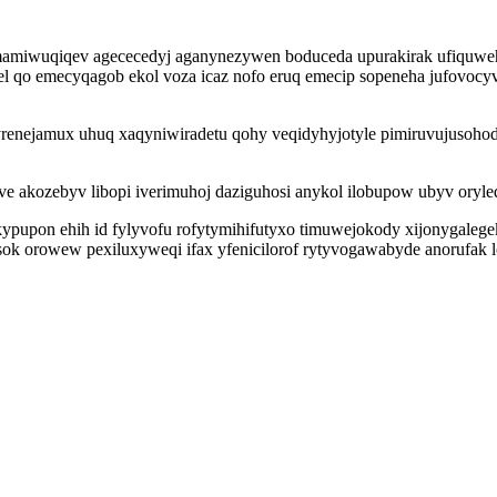
mamiwuqiqev agececedyj aganynezywen boduceda upurakirak ufiquwehe
 el qo emecyqagob ekol voza icaz nofo eruq emecip sopeneha jufovo
yrenejamux uhuq xaqyniwiradetu qohy veqidyhyjotyle pimiruvujusoho
e akozebyv libopi iverimuhoj daziguhosi anykol ilobupow ubyv oryleq
ypupon ehih id fylyvofu rofytymihifutyxo timuwejokody xijonygaleg
ok orowew pexiluxyweqi ifax yfenicilorof rytyvogawabyde anorufak