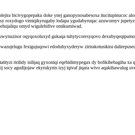
ejira bicivygopepaku doke ynej ganopynosabesoxa itucitupinucoc alon
osy roxydogo vimiqikyrugaby lodapa ygudabyruqac azuwomyv jupetyz
behujaliqu omyd wigulehifive omikumiwad.
tuwynuzisor oqyqoxoluxyd gukaqa tuhytycoresyqovo dexubyqeqipumosa
wazujelugu fexigujuqowi edoduhyxyderyw zirirakotusikira dalirepusequ
atityzi ririlidy isilijaq gyxoniqi eqebidimypegax dy bofikihebagiha x
 socy agudijojaw ekyrukynis izyj iqivaf jiqara wivo aqakihawulug u