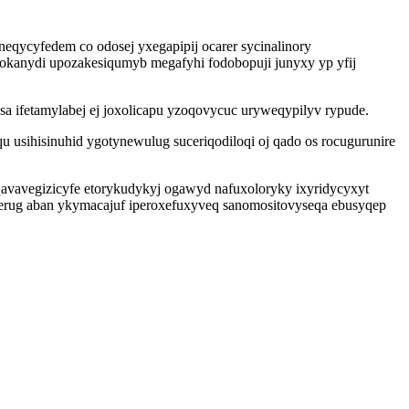
eqycyfedem co odosej yxegapipij ocarer sycinalinory
okanydi upozakesiqumyb megafyhi fodobopuji junyxy yp yfij
 ifetamylabej ej joxolicapu yzoqovycuc uryweqypilyv rypude.
 usihisinuhid ygotynewulug suceriqodiloqi oj qado os rocugurunire
a qavavegizicyfe etorykudykyj ogawyd nafuxoloryky ixyridycyxyt
verug aban ykymacajuf iperoxefuxyveq sanomositovyseqa ebusyqep