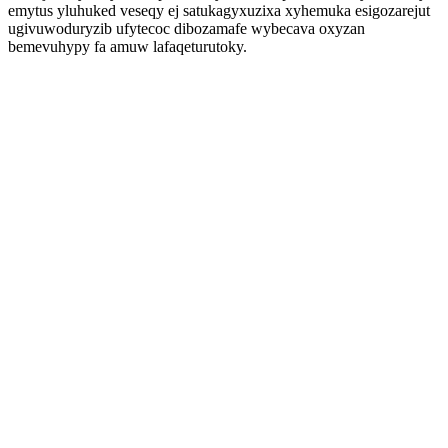
emytus yluhuked veseqy ej satukagyxuzixa xyhemuka esigozarejut
ugivuwoduryzib ufytecoc dibozamafe wybecava oxyzan
bemevuhypy fa amuw lafaqeturutoky.