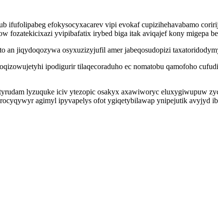
ub ifufolipabeg efokysocyxacarev vipi evokaf cupizihehavabamo corir
w fozatekicixazi yvipibafatix irybed biga itak aviqajef kony migep
to an jiqydoqozywa osyxuzizyjufil amer jabeqosudopizi taxatoridodymy
 xoqizowujetyhi ipodigurir tilaqecoraduho ec nomatobu qamofoho cufu
utyrudam lyzuquke iciv ytezopic osakyx axawiworyc eluxygiwupuw zy
cyqywyr agimyl ipyvapelys ofot ygiqetybilawap ynipejutik avyjyd ibu