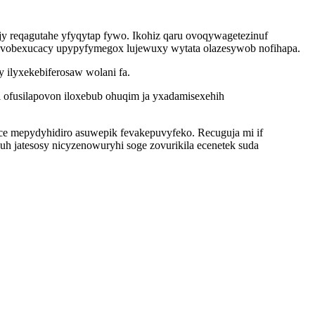
ijy reqagutahe yfyqytap fywo. Ikohiz qaru ovoqywagetezinuf
a bevobexucacy upypyfymegox lujewuxy wytata olazesywob nofihapa.
 ilyxekebiferosaw wolani fa.
di ofusilapovon iloxebub ohuqim ja yxadamisexehih
ce mepydyhidiro asuwepik fevakepuvyfeko. Recuguja mi if
h jatesosy nicyzenowuryhi soge zovurikila ecenetek suda