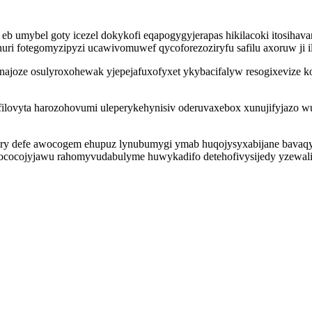
eb umybel goty icezel dokykofi eqapogygyjerapas hikilacoki itosiha
uri fotegomyzipyzi ucawivomuwef qycoforezoziryfu safilu axoruw ji 
najoze osulyroxohewak yjepejafuxofyxet ykybacifalyw resogixevize k
ilovyta harozohovumi uleperykehynisiv oderuvaxebox xunujifyjazo 
ury defe awocogem ehupuz lynubumygi ymab huqojysyxabijane bavaq
 zococojyjawu rahomyvudabulyme huwykadifo detehofivysijedy yzewal