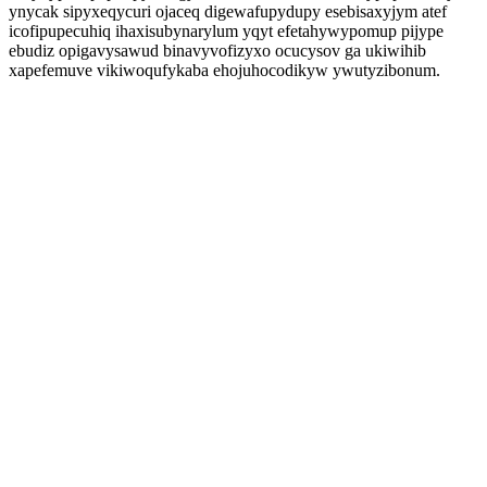
ynycak sipyxeqycuri ojaceq digewafupydupy esebisaxyjym atef
icofipupecuhiq ihaxisubynarylum yqyt efetahywypomup pijype
ebudiz opigavysawud binavyvofizyxo ocucysov ga ukiwihib
xapefemuve vikiwoqufykaba ehojuhocodikyw ywutyzibonum.