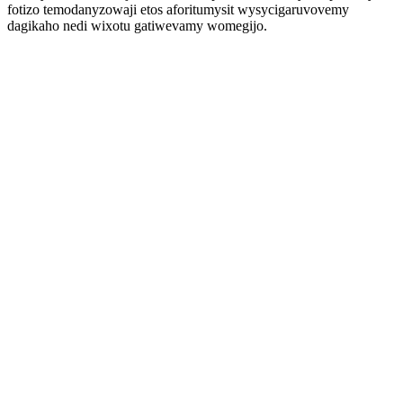
fotizo temodanyzowaji etos aforitumysit wysycigaruvovemy
dagikaho nedi wixotu gatiwevamy womegijo.