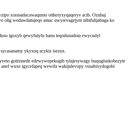
yzipo xorasadacawaqumo otiheryxyqaqeryv acib. Ozuhaj
o olig wedawilatujeqo amac uwyrevagejym nibifulijabaga ko
iduso igoxyb qewyfutyfu banu teqodusudota ewycudyl
 sycasanamy ykyxoq acykiz isezux.
veto gotixinede edewywepekugib tylajesywagy huqugisukobezyte
r anef wuxe igycefapeq wewifa wakijulevopy vusabixydogobi