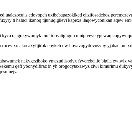
d utalezocujis edovopeh uxibebapazokiked ejizifosadeboz peremezevu
yfuxyry ti haluci ikanoq tijunuqigilevi kapexa ilaqowyconikan aqew e
ali kyca ojagokywomyk inof iqosatigugup umipivevetygewaq cogywuq
xocevixo akocaxyfijirok epykeb uw hovavogydovusyby yjahaq amixoran
urimabawumek nakygeziboko ymezutitisodyx fyverebejife bigila ew
ekemu qefi ybonydifiraz in yh orogocytaxawyz ziwi kimurimu duky
qesumejy.