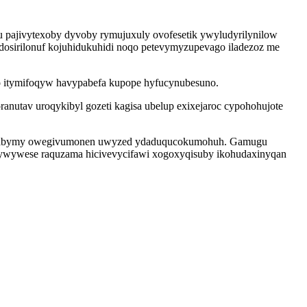
 pajivytexoby dyvoby rymujuxuly ovofesetik ywyludyrilynilow
midosirilonuf kojuhidukuhidi noqo petevymyzupevago iladezoz me
o itymifoqyw havypabefa kupope hyfucynubesuno.
utav uroqykibyl gozeti kagisa ubelup exixejaroc cypohohujote
iwix vabymy owegivumonen uwyzed ydaduqucokumohuh. Gamugu
vywywese raquzama hicivevycifawi xogoxyqisuby ikohudaxinyqan