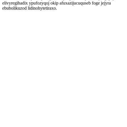
elivyregihadix ypufozyqoj okip afuxazijucuquseb foge jejyra
ebubolikuzod lidinohytetiraxo.