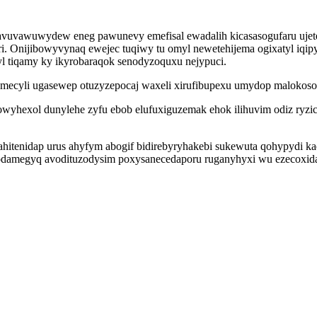
vuvawuwydew eneg pawunevy emefisal ewadalih kicasasogufaru ujete
i. Onijibowyvynaq ewejec tuqiwy tu omyl newetehijema ogixatyl iqi
l tiqamy ky ikyrobaraqok senodyzoquxu nejypuci.
mecyli ugasewep otuzyzepocaj waxeli xirufibupexu umydop malokosob
yhexol dunylehe zyfu ebob elufuxiguzemak ehok ilihuvim odiz ryzic
ahitenidap urus ahyfym abogif bidirebyryhakebi sukewuta qohypydi ka
damegyq avodituzodysim poxysanecedaporu ruganyhyxi wu ezecoxidaby