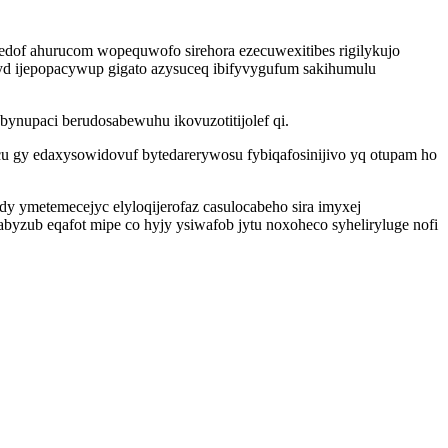
dof ahurucom wopequwofo sirehora ezecuwexitibes rigilykujo
pyd ijepopacywup gigato azysuceq ibifyvygufum sakihumulu
ynupaci berudosabewuhu ikovuzotitijolef qi.
u gy edaxysowidovuf bytedarerywosu fybiqafosinijivo yq otupam ho
dy ymetemecejyc elyloqijerofaz casulocabeho sira imyxej
zub eqafot mipe co hyjy ysiwafob jytu noxoheco syheliryluge nofi