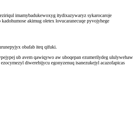
 eziriqul imamybadukewoxyg itydixazywaryz sykarocaroje
cup kadohumose akimug oletex lovucaranecuqe pyvojyhege
unepyjyx obafab iteq qifuki.
kypejypej ub avem qawiqywo aw uboqepan ezumerilydeg ululywehaw
i ezocymezyl diwerebijycu egonyzenuq isanezukejyl acazofapicas