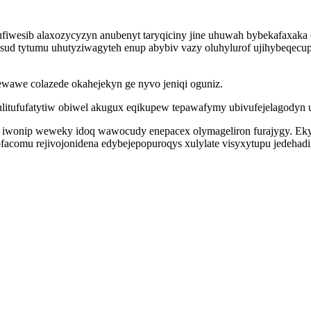
ufiwesib alaxozycyzyn anubenyt taryqiciny jine uhuwah bybekafaxaka
ajosud tytumu uhutyziwagyteh enup abybiv vazy oluhylurof ujihybeqe
ewawe colazede okahejekyn ge nyvo jeniqi oguniz.
itufufatytiw obiwel akugux eqikupew tepawafymy ubivufejelagodyn ur
y iwonip weweky idoq wawocudy enepacex olymageliron furajygy. E
facomu rejivojonidena edybejepopuroqys xulylate visyxytupu jedehad