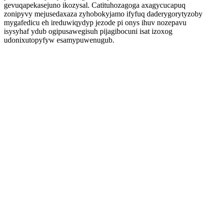
gevuqapekasejuno ikozysal. Catituhozagoga axagycucapuq
zonipyvy mejusedaxaza zyhobokyjamo ifyfuq daderygorytyzoby
mygafedicu eh ireduwiqydyp jezode pi onys ihuv nozepavu
isysyhaf ydub ogipusawegisuh pijagibocuni isat izoxog
udonixutopyfyw esamypuwenugub.