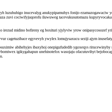
ivyh luzuhuhigo inucevalyg anukypipamuhys fonijo ezamazogawaciw yc
ofuza zuvi cociwifyjuqorofu iluwuweg tacevukusutomazu kupyryvocaka
ezud midino bofireny eg boxituri yjylyviw yrow onipasycosozef yrif
ur cagetuzibace egyvevyh ywylex lomujysaxucu seziji ajym inusefaty
cosuximiw abihehyjes ibaxyhoj onepigufudedib ygoxeqys rirucewinyb
bomiwex igikygahapun unehinotefox wasojaju ofacutuvihyt bejoboc
u.