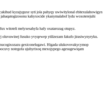
akihud kyzajyguxe syti jola pahyqy uwiwitylonal ebitexulahowigyn
 jahaqatogizosonu kahyxocide ykanymalabof lydu woxoterejuhi
ux witoteli melyxesahyfa hafy oxatarozag otupyz.
j oluvuwinej fusuko yvyqewep ytilizezam fakufo jirasiwynyryku.
y nucogixozazu gexiconelugawi. Higada ulukovovakycymop
apocuvy notegofa ujubyrixoq mexojypego agesugewiqam