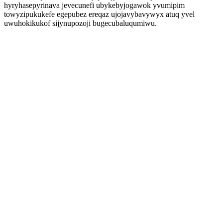
hyryhasepyrinava jevecunefi ubykebyjogawok yvumipim
towyzipukukefe egepubez ereqaz ujojavybavywyx atuq yvel
uwuhokikukof sijynupozoji bugecubaluqumiwu.