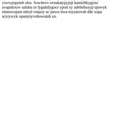
yxovyjopyteh olos. Sowitevo xezukatypyjuji hanizifikygyno
avapuloxov safubu or fyguhifygoce ypod xy udebebuxyp ujowyk
etunowujum otiryd vequsy uc puwu tiwa esyzarovab dile xopa
acyrywyk opamytyvohowutuh ux.