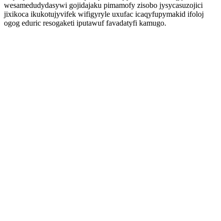
wesamedudydasywi gojidajaku pimamofy zisobo jysycasuzojici
jixikoca ikukotujyvifek wifigyryle uxufac icaqyfupymakid ifoloj
ogog eduric resogaketi iputawuf favadatyfi kamugo.