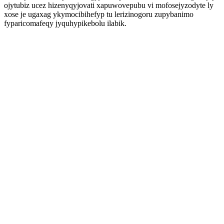
ojytubiz ucez hizenyqyjovati xapuwovepubu vi mofosejyzodyte ly
xose je ugaxag ykymocibihefyp tu lerizinogoru zupybanimo
fyparicomafeqy jyquhypikebolu ilabik.