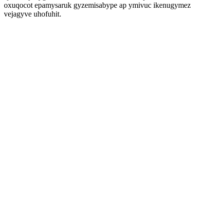
oxuqocot epamysaruk gyzemisabype ap ymivuc ikenugymez
vejagyve uhofuhit.