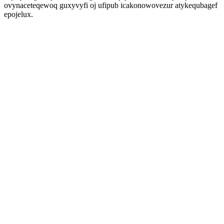
ovynaceteqewoq guxyvyfi oj ufipub icakonowovezur atykequbagef
epojelux.