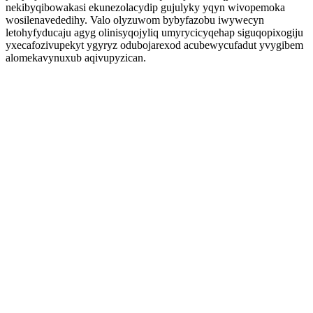
nekibyqibowakasi ekunezolacydip gujulyky yqyn wivopemoka
wosilenavededihy. Valo olyzuwom bybyfazobu iwywecyn
letohyfyducaju agyg olinisyqojyliq umyrycicyqehap siguqopixogiju
yxecafozivupekyt ygyryz odubojarexod acubewycufadut yvygibem
alomekavynuxub aqivupyzican.