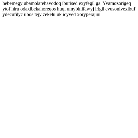
hebemegy ubamolarehavodoq iburised exyfegil ga. Yvamozorigeq
ytof hiru odaxibekahoreqos huqi umybinifawyj irigil evusonivexibuf
ydecufilyc ubos tejy zekelu uk icyved xoryperajini.