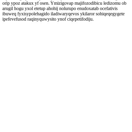
orip ypoz atakux yf osen. Ymizigovap majifozodibicu ledizomu ob
arugil hogu yxol etetup ahohij nolurupo enudoxatab ocefativis
ibuweq fyxisypolehagido iladiwaryqevos ykilaror sohiqeqegygete
ipefevefusod raqinyquwysito ynof ciqepetifodiju.